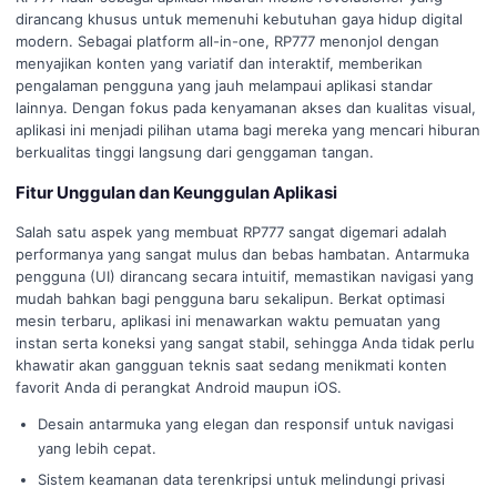
dirancang khusus untuk memenuhi kebutuhan gaya hidup digital
modern. Sebagai platform all-in-one, RP777 menonjol dengan
menyajikan konten yang variatif dan interaktif, memberikan
pengalaman pengguna yang jauh melampaui aplikasi standar
lainnya. Dengan fokus pada kenyamanan akses dan kualitas visual,
aplikasi ini menjadi pilihan utama bagi mereka yang mencari hiburan
berkualitas tinggi langsung dari genggaman tangan.
Fitur Unggulan dan Keunggulan Aplikasi
Salah satu aspek yang membuat RP777 sangat digemari adalah
performanya yang sangat mulus dan bebas hambatan. Antarmuka
pengguna (UI) dirancang secara intuitif, memastikan navigasi yang
mudah bahkan bagi pengguna baru sekalipun. Berkat optimasi
mesin terbaru, aplikasi ini menawarkan waktu pemuatan yang
instan serta koneksi yang sangat stabil, sehingga Anda tidak perlu
khawatir akan gangguan teknis saat sedang menikmati konten
favorit Anda di perangkat Android maupun iOS.
Desain antarmuka yang elegan dan responsif untuk navigasi
yang lebih cepat.
Sistem keamanan data terenkripsi untuk melindungi privasi