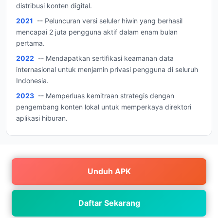
distribusi konten digital.
2021
-- Peluncuran versi seluler hiwin yang berhasil
mencapai 2 juta pengguna aktif dalam enam bulan
pertama.
2022
-- Mendapatkan sertifikasi keamanan data
internasional untuk menjamin privasi pengguna di seluruh
Indonesia.
2023
-- Memperluas kemitraan strategis dengan
pengembang konten lokal untuk memperkaya direktori
aplikasi hiburan.
Unduh APK
Daftar Sekarang