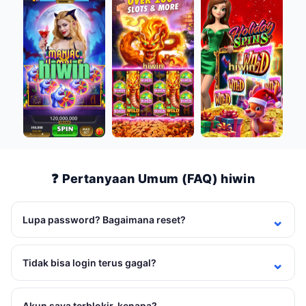
❓ Pertanyaan Umum (FAQ) hiwin
Lupa password? Bagaimana reset?
Tidak bisa login terus gagal?
Akun saya terblokir, kenapa?