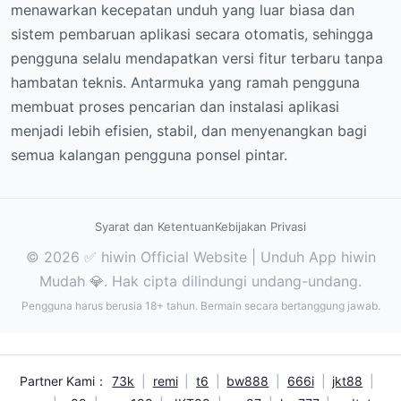
menawarkan kecepatan unduh yang luar biasa dan
sistem pembaruan aplikasi secara otomatis, sehingga
pengguna selalu mendapatkan versi fitur terbaru tanpa
hambatan teknis. Antarmuka yang ramah pengguna
membuat proses pencarian dan instalasi aplikasi
menjadi lebih efisien, stabil, dan menyenangkan bagi
semua kalangan pengguna ponsel pintar.
Syarat dan Ketentuan
Kebijakan Privasi
© 2026 ✅ hiwin Official Website | Unduh App hiwin
Mudah 💎. Hak cipta dilindungi undang-undang.
Pengguna harus berusia 18+ tahun. Bermain secara bertanggung jawab.
Partner Kami：
73k
|
remi
|
t6
|
bw888
|
666i
|
jkt88
|